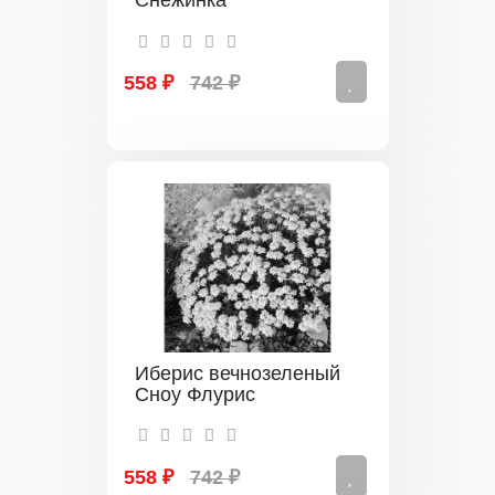
Снежинка
558 ₽
742 ₽
Иберис вечнозеленый
Сноу Флурис
558 ₽
742 ₽