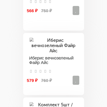
566 ₽
750 ₽
Иберис вечнозеленый
Файр Айс
579 ₽
760 ₽