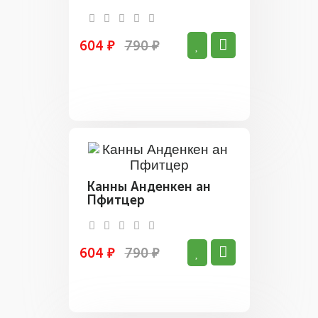
604 ₽
790 ₽
Канны Анденкен ан
Пфитцер
604 ₽
790 ₽