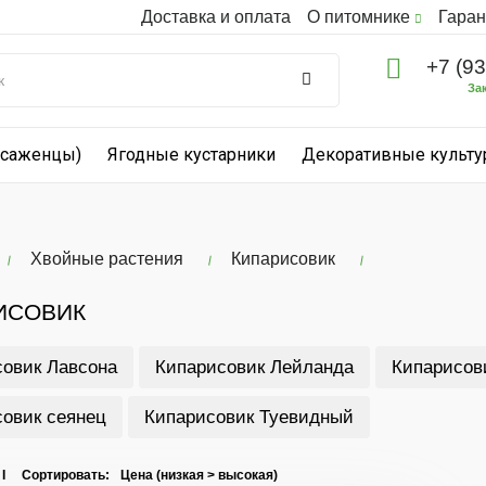
Доставка и оплата
О питомнике
Гаран
+7 (9
За
(саженцы)
Ягодные кустарники
Декоративные культ
Хвойные растения
Кипарисовик
ИСОВИК
овик Лавсона
Кипарисовик Лейланда
Кипарисов
овик сеянец
Кипарисовик Туевидный
 I Сортировать: