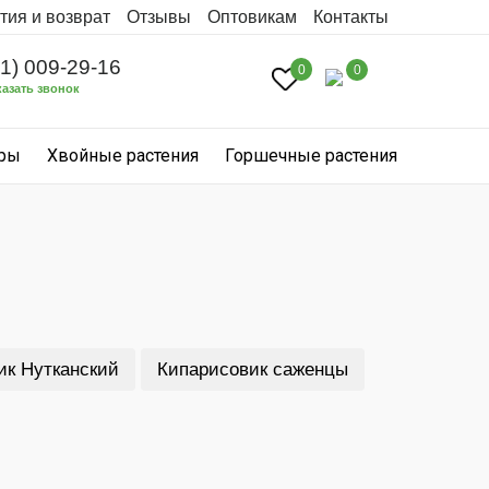
тия и возврат
Отзывы
Оптовикам
Контакты
31) 009-29-16
0
0
казать звонок
уры
Хвойные растения
Горшечные растения
ик Нутканский
Кипарисовик саженцы