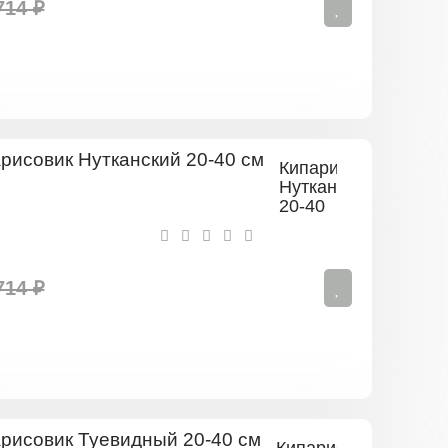
714 ₽
Кипарисовик
Нутканский
20-40
см
714 ₽