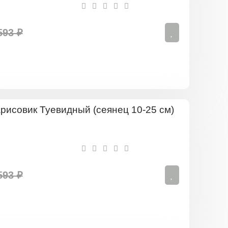
10-
25
см)
593 ₽
Кипарисов
Туевидны
(сеянец
10-
25
см)
593 ₽