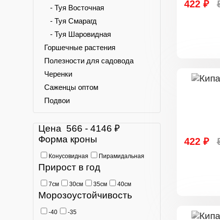
422 ₽
- Туя Восточная
- Туя Смарагд
- Туя Шаровидная
Горшечные растения
Полезности для садовода
Черенки
Саженцы оптом
Подвои
Цена
566
-
4146
₽
Форма кроны
422 ₽
Конусовидная
Пирамидальная
Прирост в год
7см
30см
35см
40см
Морозоустойчивость
-40
-35