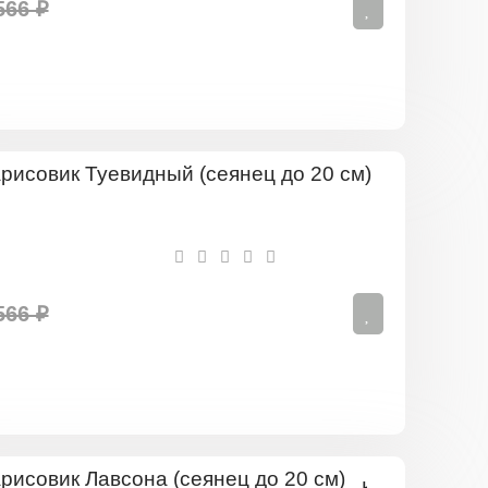
566 ₽
Кипарисов
Туевидны
(сеянец
до
20
см)
566 ₽