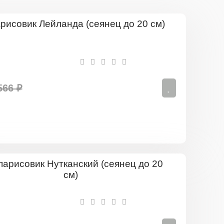
Кипарисови
Лейланда
(сеянец
до
20
см)
566 ₽
Кипарисов
Нуткански
(сеянец
до
20
см)