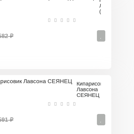
Кипарисовик
Лавсона
(сеянец
до
20
см)
582 ₽
Кипарисовик
Лавсона
СЕЯНЕЦ
591 ₽