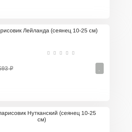
Кипарисови
Лейланда
(сеянец
10-
25
см)
593 ₽
Кипарисов
Нуткански
(сеянец